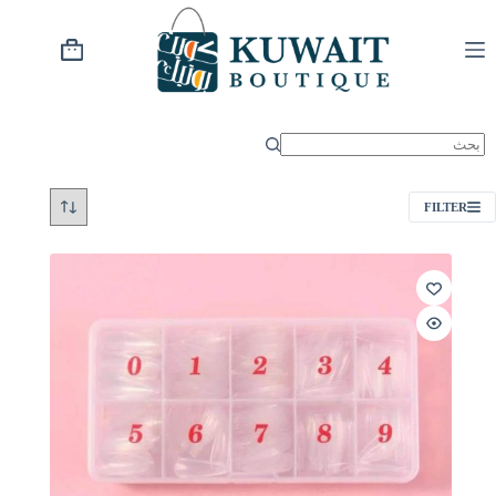
خطي
لى
لمحتوى
عربة
التسوق
FILTER