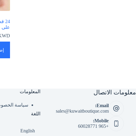
24 
على ا
KWD
إض
معلومات الاتصال
المعلومات
سياسة الخصوص
Email:
sales@kuwaitboutique.com
اللغة
Mobile:
+965 60028771
English