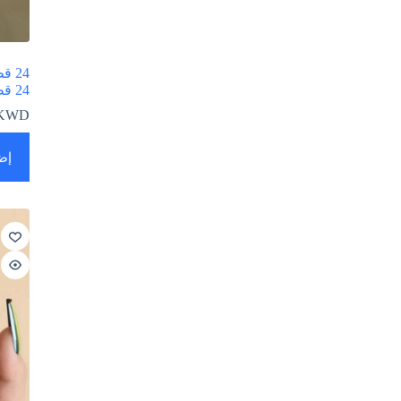
24 
24 قطعة
KWD
إض