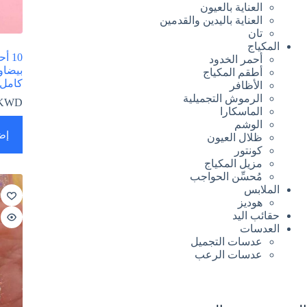
العناية بالعيون
العناية باليدين والقدمين
تان
المكياج
10 
أحمر الخدود
بيضاو
أطقم المكياج
كامل
الأظافر
الرموش التجميلية
KWD
الماسكارا
الوشم
إض
ظلال العيون
كونتور
مزيل المكياج
مُحسِّن الحواجب
الملابس
هوديز
حقائب اليد
العدسات
عدسات التجميل
عدسات الرعب