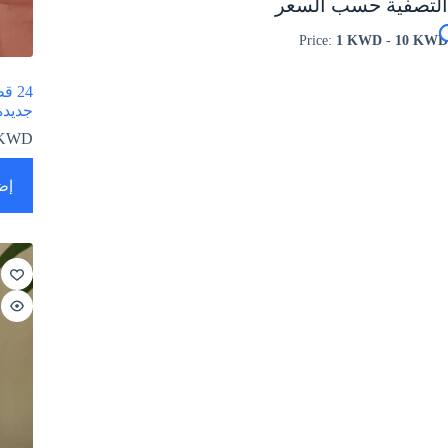
التصفية حسب السعر
Price:
1 KWD
-
10 KWD
24 
جديدة
KWD
إض