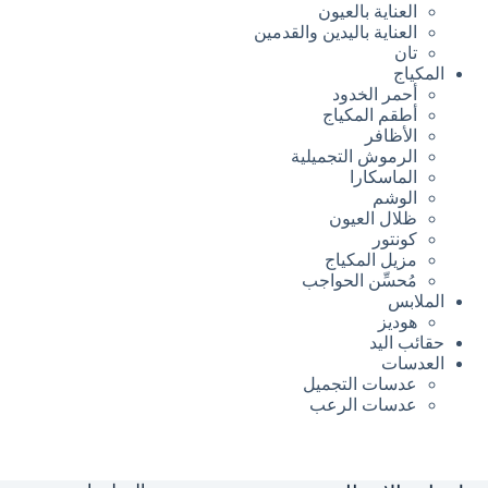
العناية بالعيون
العناية باليدين والقدمين
تان
المكياج
أحمر الخدود
أطقم المكياج
الأظافر
الرموش التجميلية
الماسكارا
الوشم
ظلال العيون
كونتور
مزيل المكياج
مُحسِّن الحواجب
الملابس
هوديز
حقائب اليد
العدسات
عدسات التجميل
عدسات الرعب