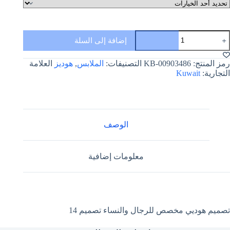
مية
إضافة إلى السلة
صميم
وديي
خصص
رمز المنتج:
KB-00903486
التصنيفات:
الملابس
,
هوديز
العلامة
لرجال
التجارية:
Kuwait
النساء
صميم
1
الوصف
معلومات إضافية
تصميم هوديي مخصص للرجال والنساء تصميم 14