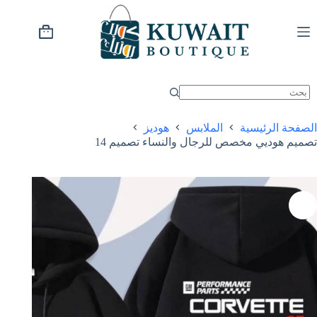
خطي
لى
لمحتوى
عربة
التسوق
الصفحة الرئيسية
الملابس
هوديز
تصميم هوديي مخصص للرجال والنساء تصميم 14