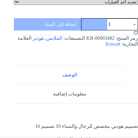
مية
إضافة إلى السلة
صميم
وديي
خصص
رمز المنتج:
KB-00903482
التصنيفات:
الملابس
,
هوديز
العلامة
لرجال
التجارية:
Kuwait
النساء
1
صميم
1
الوصف
معلومات إضافية
تصميم هوديي مخصص للرجال والنساء 10 تصميم 10