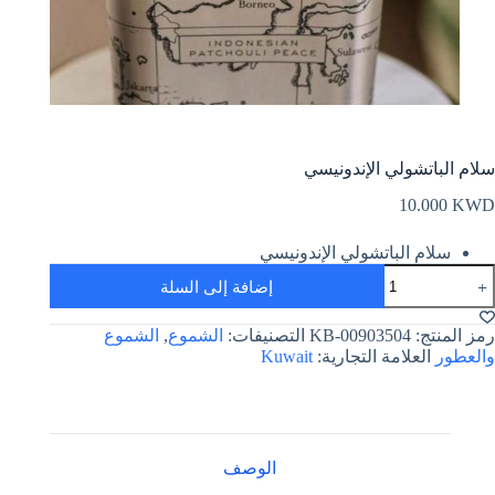
سلام الباتشولي الإندونيسي
10.000
KWD
سلام الباتشولي الإندونيسي
مية
إضافة إلى السلة
لام
لباتشولي
لإندونيسي
رمز المنتج:
KB-00903504
التصنيفات:
الشموع
,
الشموع
والعطور
العلامة التجارية:
Kuwait
الوصف