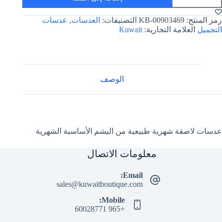
دسات
اصقة
هرية
رمز المنتج:
KB-00903469
التصنيفات:
العدسات
,
عدسات
بيعية
التجميل
العلامة التجارية:
Kuwait
ن
ليشم
لأساسية
لشهرية
الوصف
عدسات لاصقة شهرية طبيعية من اليشم الأساسية الشهرية
معلومات الاتصال
Email:
sales@kuwaitboutique.com
Mobile:
+965 60028771