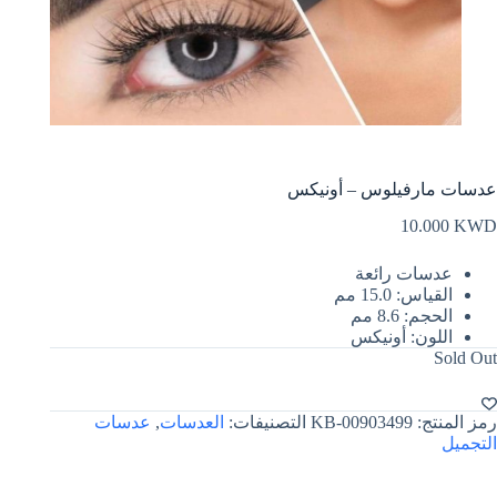
عدسات مارفيلوس – أونيكس
10.000
KWD
عدسات رائعة
القياس: 15.0 مم
الحجم: 8.6 مم
اللون: أونيكس
Sold Out
رمز المنتج:
KB-00903499
التصنيفات:
العدسات
,
عدسات
التجميل