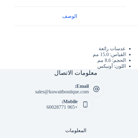
الوصف
عدسات رائعة
القياس: 15.0 مم
الحجم: 8.6 مم
اللون: أونيكس
معلومات الاتصال
Email:
sales@kuwaitboutique.com
Mobile:
+965 60028771
المعلومات