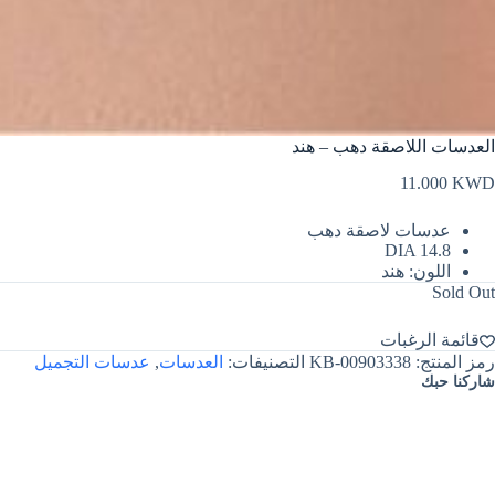
العدسات اللاصقة دهب – هند
11.000
KWD
عدسات لاصقة دهب
DIA 14.8
اللون: هند
Sold Out
قائمة الرغبات
رمز المنتج:
KB-00903338
التصنيفات:
العدسات
,
عدسات التجميل
شاركنا حبك