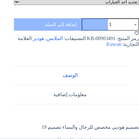
مية
إضافة إلى السلة
صميم
وديي
خصص
رمز المنتج:
KB-00903491
التصنيفات:
الملابس
,
هوديز
العلامة
لرجال
التجارية:
Kuwait
النساء
صميم
1
الوصف
معلومات إضافية
تصميم هوديي مخصص للرجال والنساء تصميم 19