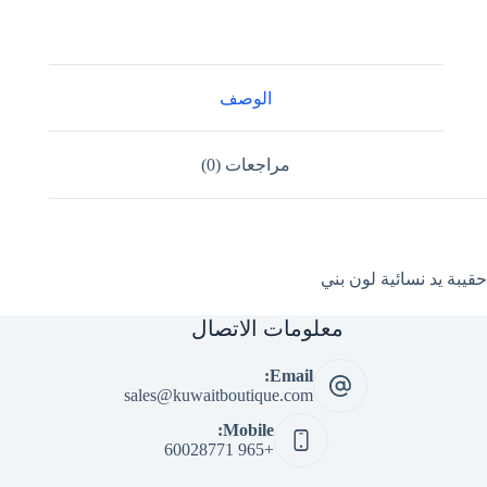
الوصف
مراجعات (0)
حقيبة يد نسائية لون بني
معلومات الاتصال
Email:
sales@kuwaitboutique.com
Mobile:
+965 60028771