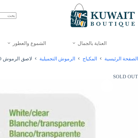
خطي
لى
لمحتوى
العناية بالجمال
الشموع والعطور
الصفحة الرئيسية
المكياج
الرموش التجميلية
لاصق الرموش DUO بالفرشاة مع غراء الرموش بالفيتامينات 5غم
SOLD OUT