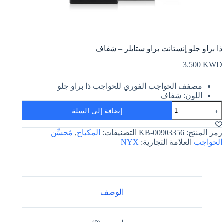
ذا براو جلو إنستانت براو ستايلر – شفاف
3.500
KWD
مصفف الحواجب الفوري للحواجب ذا براو جلو
اللون: شفاف
مية
إضافة إلى السلة
ا
راو
لو
رمز المنتج:
KB-00903356
التصنيفات:
المكياج
,
مُحسِّن
نستانت
الحواجب
العلامة التجارية:
NYX
راو
تايلر
فاف
الوصف