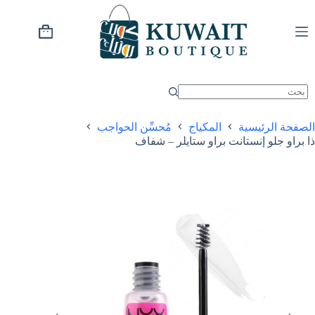
خطي
لى
لمحتوى
عربة
التسوق
الصفحة الرئيسية
المكياج
مُحسِّن الحواجب
ذا براو جلو إنستانت براو ستايلر – شفاف