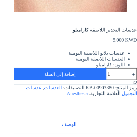
عدسات التخدير اللاصقة كاراميلو
5.000
KWD
عدسات بلانو اللاصقة اليومية
العدسات اللاصقة اليومية
اللون: كاراميلو
مية
إضافة إلى السلة
دسات
لتخدير
للاصقة
رمز المنتج:
KB-00903380
التصنيفات:
العدسات
,
عدسات
اراميلو
التجميل
العلامة التجارية:
Anesthesia
الوصف