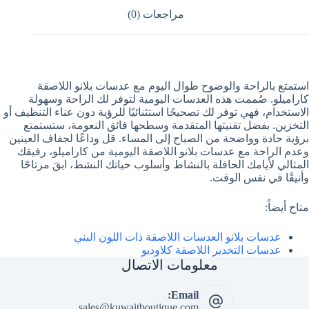
مراجعات (0)
استمتع بالراحة والوضوح طوال اليوم مع عدسات بلانو اللاصقة
كاراميلو. صُممت هذه العدسات اليومية لتوفر لك الراحة وسهولة
الاستخدام، فهي توفر لك تصحيحًا استثنائيًا للرؤية دون عناء التنظيف أو
التخزين. بفضل تقنيتها المتقدمة وسطحها فائق النعومة، ستستمتع
برؤية حادة وواضحة من الصباح إلى المساء. قل وداعًا لجفاف العينين
وعدم الراحة مع عدسات بلانو اللاصقة اليومية من كاراميلو، رفيقك
المثالي لأيامك الحافلة بالنشاط وأسلوب حياتك النشط، ابقَ مرتاحًا
وأنيقًا في نفس الوقت.
متاح أيضاً:
عدسات بلانو العدسات اللاصقة ذات اللون البني
عدسات التخدير اللاصقة كلاوديو
معلومات الاتصال
Email:
sales@kuwaitboutique.com