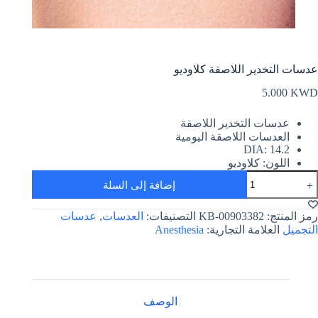
عدسات التخدير اللاصقة كلاوديو
5.000
KWD
عدسات التخدير اللاصقة
العدسات اللاصقة اليومية
DIA: 14.2
اللون: كلاوديو
مية
إضافة إلى السلة
دسات
لتخدير
للاصقة
رمز المنتج:
KB-00903382
التصنيفات:
العدسات
,
عدسات
لاوديو
التجميل
العلامة التجارية:
Anesthesia
الوصف