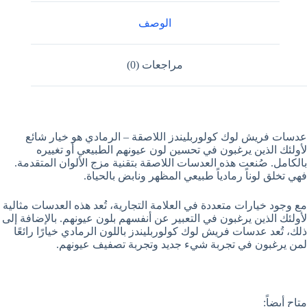
الوصف
مراجعات (0)
عدسات فريش لوك كولوربليندز اللاصقة – الرمادي هو خيار شائع
لأولئك الذين يرغبون في تحسين لون عيونهم الطبيعي أو تغييره
بالكامل. صُنعت هذه العدسات اللاصقة بتقنية مزج الألوان المتقدمة.
فهي تخلق لوناً رمادياً طبيعي المظهر ونابض بالحياة.
مع وجود خيارات متعددة في العلامة التجارية، تُعد هذه العدسات مثالية
لأولئك الذين يرغبون في التعبير عن أنفسهم بلون عيونهم. بالإضافة إلى
ذلك، تُعد عدسات فريش لوك كولوربليندز باللون الرمادي خيارًا رائعًا
لمن يرغبون في تجربة شيء جديد وتجربة تصفيف عيونهم.
متاح أيضاً: