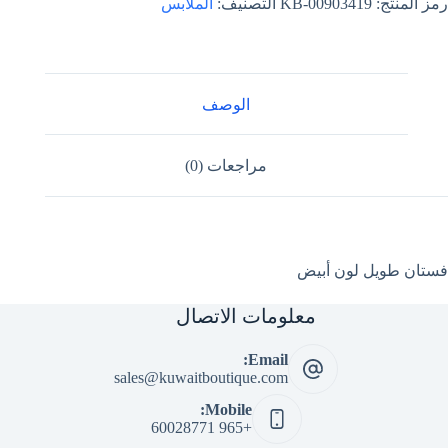
رمز المنتج:
KB-00903419
التصنيف:
الملابس
الوصف
مراجعات (0)
فستان طويل لون أبيض
معلومات الاتصال
Email:
sales@kuwaitboutique.com
Mobile:
+965 60028771