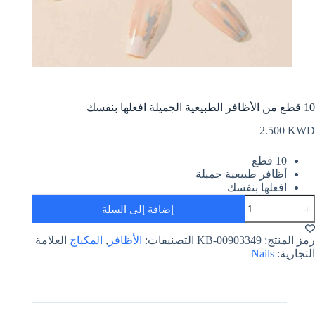
10 قطع من الأظافر الطبيعية الجميلة افعلها بنفسك
2.500
KWD
10 قطع
أظافر طبيعية جميلة
افعلها بنفسك
مية
إضافة إلى السلة
1
طع
ن
رمز المنتج:
KB-00903349
التصنيفات:
الأظافر
,
المكياج
العلامة
لأظافر
التجارية:
Nails
لطبيعية
لجميلة
فعلها
نفسك